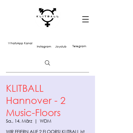
WhatsApp Kanal
Telegram
Instagram
Joyclub
KLITBALL
Hannover - 2
Music-Floors
Sa., 14. März
  |  
WDM
WIR FEIERN AUF 2 FLOORS! KLITBALL ist